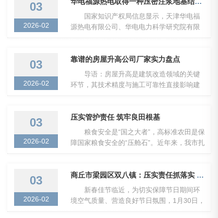
华电福源热电取得一种压密注浆地基结构专利有效防止压密注浆过程中浆液由靶向区向外围扩散
03
国家知识产权局信息显示，天津华电福
2026-02
源热电有限公司、华电电力科学研究院有限
公司取得一项名为“一种压密注浆地基结构”的
专...
靠谱的房屋升高公司厂家实力盘点
03
导语：房屋升高是建筑改造领域的关键
2026-02
环节，其技术精度与施工可靠性直接影响建
筑结构安全与使用功能。面对市场上众多提
供房屋...
压实管护责任 筑牢良田根基
03
粮食安全是“国之大者”，高标准农田是保
2026-02
障国家粮食安全的“压舱石”。近年来，我市扎
实开展整区域推进高标准农田建设，圆满...
商丘市梁园区双八镇：压实责任抓落实 全力以赴筑牢春节期间安全环保和大气污染防治屏障
03
新春佳节临近，为切实保障节日期间环
2026-02
境空气质量、营造良好节日氛围，1月30日，
商丘市梁园区双八镇召开春节期间筑牢安全