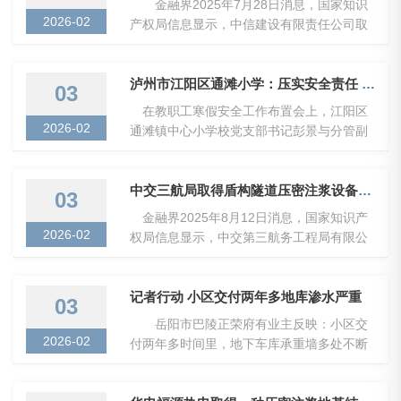
金融界2025年7月28日消息，国家知识
2026-02
产权局信息显示，中信建设有限责任公司取
得一项名为“一种施工压密注浆装置”的专...
泸州市江阳区通滩小学：压实安全责任 筑牢安全防线
03
在教职工寒假安全工作布置会上，江阳区
2026-02
通滩镇中心小学校党支部书记彭景与分管副
校长杨隽出席并作重点强调。会议明确了教
职工假...
中交三航局取得盾构隧道压密注浆设备专利实现高效压密注浆
03
金融界2025年8月12日消息，国家知识产
2026-02
权局信息显示，中交第三航务工程局有限公
司取得一项名为“一种盾构隧道压密注浆设...
记者行动 小区交付两年多地库渗水严重
03
岳阳市巴陵正荣府有业主反映：小区交
2026-02
付两年多时间里，地下车库承重墙多处不断
渗水。他们希望，负责竣工验收的岳阳市建
设工程...